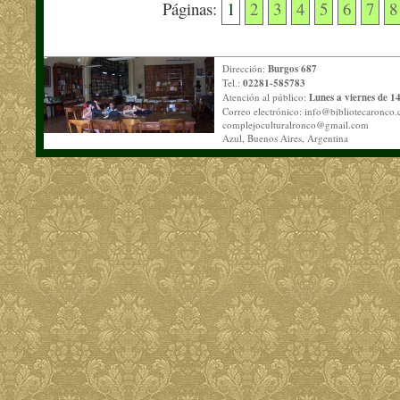
Páginas:
1
2
3
4
5
6
7
8
Dirección:
Burgos 687
Tel.:
02281-585783
Atención al público:
Lunes a viernes de 14
Correo electrónico:
info@bibliotecaronco.
complejoculturalronco@gmail.com
Azul, Buenos Aires, Argentina