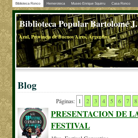
Biblioteca Ronco
Hemeroteca
Museo Enrique Squirru
Casa Ronco
Biblioteca Popular Bartolomé J
Azul, Provincia de Buenos Aires, Argentina
Blog
Páginas:
1
2
3
4
5
6
7
8
PRESENTACION DE L
FESTIVAL