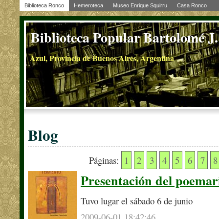
Biblioteca Ronco
Hemeroteca
Museo Enrique Squirru
Casa Ronco
Biblioteca Popular Bartolomé J
Azul, Provincia de Buenos Aires, Argentina
Blog
Páginas:
1
2
3
4
5
6
7
8
Presentación del poema
Tuvo lugar el sábado 6 de junio
2009-06-01 18:42:46