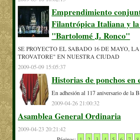
Emprendimiento conjunt
Filantrópica Italiana y l
"Bartolomé J. Ronco"
SE PROYECTO EL SABADO 16 DE MAYO, LA 
TROVATORE" EN NUESTRA CIUDAD
2009-05-09 15:05:37
Historias de ponchos en 
En adhesión al 117 aniversario de la B
2009-04-26 21:00:32
Asamblea General Ordinaria
2009-04-23 20:21:42
Páginas:
1
2
3
4
5
6
7
8