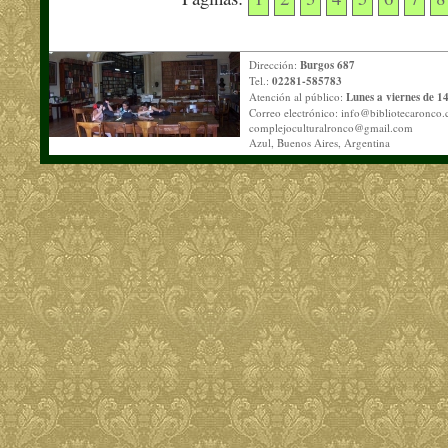
Dirección:
Burgos 687
Tel.:
02281-585783
Atención al público:
Lunes a viernes de 14
Correo electrónico:
info@bibliotecaronco.
complejoculturalronco@gmail.com
Azul, Buenos Aires, Argentina