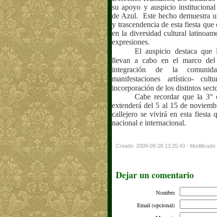
su apoyo y auspicio institucional
de Azul.
Este hecho demuestra u
y trascendencia de esta fiesta que
en la diversidad cultural latinoam
expresiones.
El auspicio destaca que 
llevan a cabo en el marco del 
integración de la comunida
manifestaciones artístico- cult
incorporación de los distintos sect
Cabe recordar que la 3° e
extenderá del 5 al 15 de noviemb
callejero se vivirá en esta fiesta 
nacional e internacional.
Creado: 2009-09-28 13:25:43 - Modificado
Dejar un comentario
Nombre
Email (opcional)