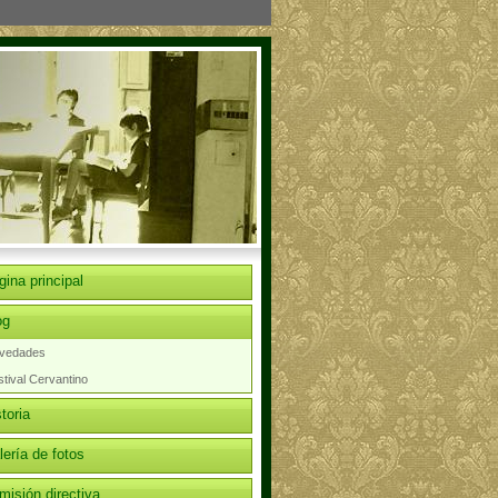
gina principal
og
vedades
tival Cervantino
toria
lería de fotos
misión directiva