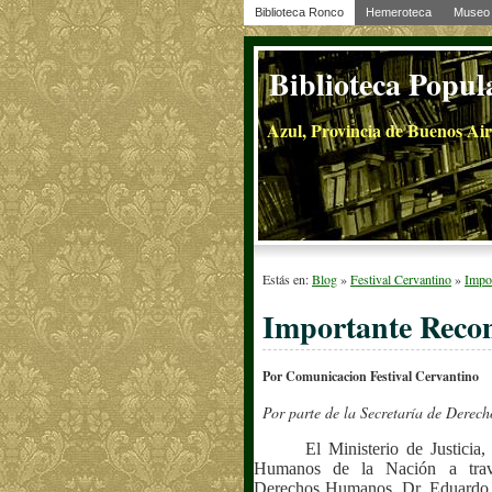
Biblioteca Ronco
Hemeroteca
Museo 
Biblioteca Popul
Azul, Provincia de Buenos Air
Estás en:
Blog
»
Festival Cervantino
»
Impo
Importante Reco
Por Comunicacion Festival Cervantino
Por parte de la Secretaría de Derec
El Ministerio de Justicia
Humanos de la Nación a travé
Derechos Humanos, Dr. Eduardo 