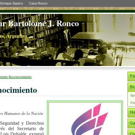
Enrique Squirru
Casa Ronco
ar Bartolomé J. Ronco
es, Argentina
Pá
rtante Reconocimiento
nocimiento
Bl
No
Fes
His
hos Humanos de la Nación
, Seguridad y Derechos
Ga
s del Secretario de
Luis Duhalde, expresó
Co