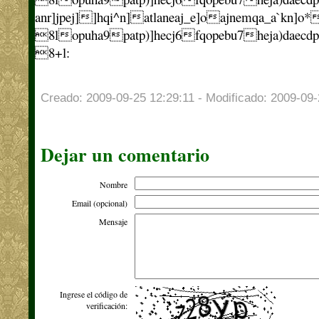
anr]jpej]]hqi^n]atlaneaj_e]oajnemqa_a`kn
8lopuha9patp)]hecj6fqopebu7heja)daecdp
8+l:
Creado: 2009-09-25 12:29:11 - Modificado: 2009-09-
Dejar un comentario
Nombre
Email (opcional)
Mensaje
Ingrese el código de
verificación: