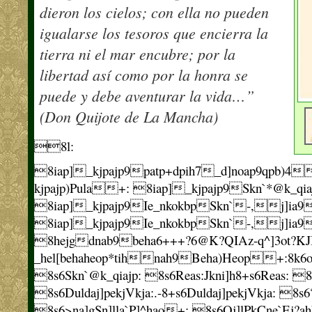
dieron los cielos; con ella no pueden
igualarse los tesoros que encierra la
tierra ni el mar encubre; por la
libertad así como por la honra se
puede y debe aventurar la vida…”
(Don Quijote de La Mancha)
8l:
8iap]_kjpajp9patp+dpih7_d]noap9qpb)4
kjpajp)Pula+: 8iap]_kjpajp9Skn`*@k_q
8iap]_kjpajp9Ie_nkokbpSkn`-,j]ia9
8iap]_kjpajp9Ie_nkokbpSkn`-,j]ia9
8hejgdnab9beha6+++?6@K?QIAz-q^]3ot?KJBE
_hel[behaheop*tihnah9Beha)Heop+:8k6oi]n
8s6Skn`@k_qiajp: 8s6Reas:Jkni]h8+s6Reas: 8
8s6Duldaj]pekjVkja:.-8+s6Duldaj]pekjVkja: 8s6?
8s6>na]gSn]lla`P]^hao+: 8s6Oj]lPkCne`Ej?a