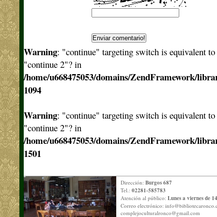
Warning
: "continue" targeting switch is equivalent t
"continue 2"? in
/home/u668475053/domains/ZendFramework/libra
1094
Warning
: "continue" targeting switch is equivalent t
"continue 2"? in
/home/u668475053/domains/ZendFramework/libra
1501
Dirección:
Burgos 687
Tel.:
02281-585783
Atención al público:
Lunes a viernes de 14
Correo electrónico:
info@bibliotecaronco.
complejoculturalronco@gmail.com