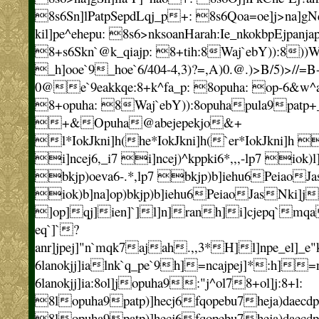
8s6Sn]lPatpSepdLqj_p+: 8s6Qoa=oe]j>na]g
kil]pe^ehepu: 8s6>nksoanHarah:Ie_nkokbpEjpanja
8+s6Skn`@k_qiajp: 8+tih:8Waj`ebY)):8))
_h]ooe`9_hoe`6/404-4,3)?=,A)0.@.)>B/5)>//=B-
0@e`9eakkqe:8+k^fa_p: 8opuha: op-6&w^
8+opuha: 8Waj`ebY)):8opuhapula9patp
+&Opuha@abejepekjo&+
l*IokJkni]h(he*IokJkni]h(`er*IokJkni]h 
i]ncej6,_i7 i]ncej)^kppki6*,,,-lp7 iok)l]c
bkjp)oeva6-.*,lp7 bkjp)b]iehu6PeiaoJ
iok)b]na]op)bkjp)b]iehu6PeiaoJasNki]j

]op]qj]ien]`]l]n]ranh]i]cjepq`mqa
eq`]`?
anr]jpej]"n`mqk7ajah.,,3*H]l]npe_el]_
6lanokjj]ialnk`q_pe`9h]=ncajpej]*:h]=n
6lanokjj]ia:8ol]jopuha9:"j^ol78+ol]j:8+l:
8lopuha9patp)]hecj6fqopebu7heja)daecdp
8lopuha9patp)]hecj6fqopebu7heja)daecdp6