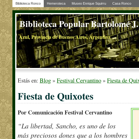
Biblioteca Ronco
Hemeroteca
Museo Enrique Squirru
Casa Ronco
Biblioteca Popular Bartolomé J
Azul, Provincia de Buenos Aires, Argentina
Estás en:
Blog
»
Festival Cervantino
»
Fiesta de Qui
Fiesta de Quixotes
Por Comunicación Festival Cervantino
“La libertad, Sancho, es uno de los
más preciosos dones que a los hombres