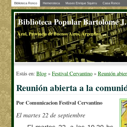
Biblioteca Ronco
Hemeroteca
Museo Enrique Squirru
Casa Ronco
Biblioteca Popular Bartolomé J
Azul, Provincia de Buenos Aires, Argentina
Estás en:
Blog
»
Festival Cervantino
»
Reunión abier
Reunión abierta a la comuni
Por Comunicacion Festival Cervantino
El martes 22 de septiembre