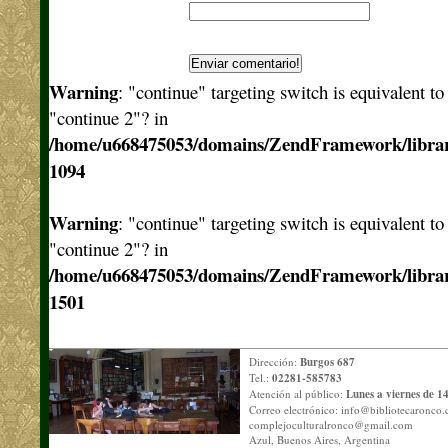
Warning
: "continue" targeting switch is equivalent t
"continue 2"? in
/home/u668475053/domains/ZendFramework/libra
1094
Warning
: "continue" targeting switch is equivalent t
"continue 2"? in
/home/u668475053/domains/ZendFramework/libra
1501
Dirección:
Burgos 687
Tel.:
02281-585783
Atención al público:
Lunes a viernes de 14
Correo electrónico:
info@bibliotecaronco.
complejoculturalronco@gmail.com
Azul, Buenos Aires, Argentina