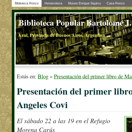
Biblioteca Ronco
Hemeroteca
Museo Enrique Squirru
Casa Ronco
Biblioteca Popular Bartolomé J
Azul, Provincia de Buenos Aires, Argentina
Estás en:
Blog
»
Presentación del primer libro de Ma
Presentación del primer libr
Angeles Covi
El sábado 22 a las 19 en el Refugio
Morena Carús