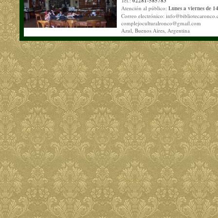
Tel.:
02281-585783
Atención al público:
Lunes a viernes de 14
Correo electrónico:
info@bibliotecaronco.
complejoculturalronco@gmail.com
Azul, Buenos Aires, Argentina