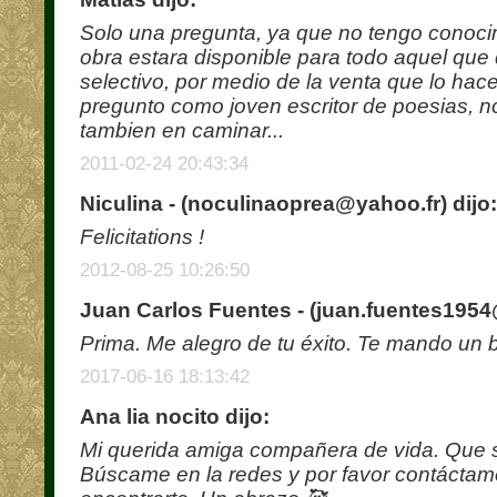
Solo una pregunta, ya que no tengo conoci
obra estara disponible para todo aquel que q
selectivo, por medio de la venta que lo hac
pregunto como joven escritor de poesias, n
tambien en caminar...
2011-02-24 20:43:34
Niculina - (
noculinaoprea@yahoo.fr
) dijo:
Felicitations !
2012-08-25 10:26:50
Juan Carlos Fuentes - (
juan.fuentes195
Prima. Me alegro de tu éxito. Te mando un 
2017-06-16 18:13:42
Ana lia nocito dijo:
Mi querida amiga compañera de vida. Que s
Búscame en la redes y por favor contáctam