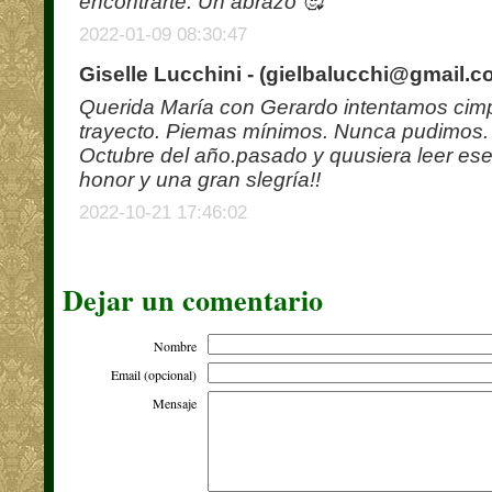
encontrarte. Un abrazo 🥰
2022-01-09 08:30:47
Giselle Lucchini - (
gielbalucchi@gmail.c
Querida María con Gerardo intentamos cimpr
trayecto. Piemas mínimos. Nunca pudimos. 
Octubre del año.pasado y quusiera leer ese 
honor y una gran slegría!!
2022-10-21 17:46:02
Dejar un comentario
Nombre
Email (opcional)
Mensaje