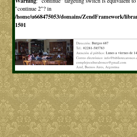
Warning
: "continue" targeting switch is equivalent t
"continue 2"? in
/home/u668475053/domains/ZendFramework/libra
1501
Dirección:
Burgos 687
Tel.:
02281-585783
Atención al público:
Lunes a viernes de 14
Correo electrónico:
info@bibliotecaronco.
complejoculturalronco@gmail.com
Azul, Buenos Aires, Argentina