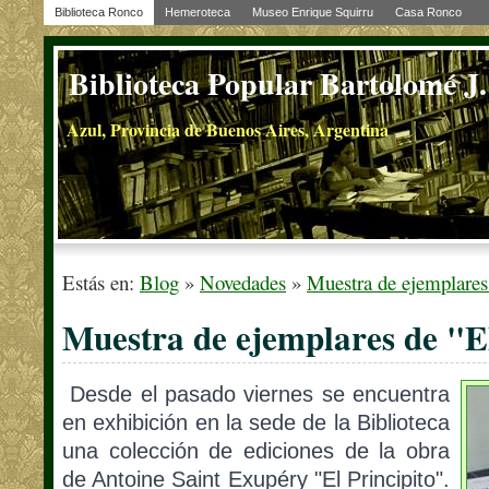
Biblioteca Ronco
Hemeroteca
Museo Enrique Squirru
Casa Ronco
Biblioteca Popular Bartolomé J
Azul, Provincia de Buenos Aires, Argentina
Estás en:
Blog
»
Novedades
»
Muestra de ejemplares 
Muestra de ejemplares de "El
Desde el pasado viernes se encuentra
en exhibición en la sede de la Biblioteca
una colección de ediciones de la obra
de Antoine Saint Exupéry "El Principito".