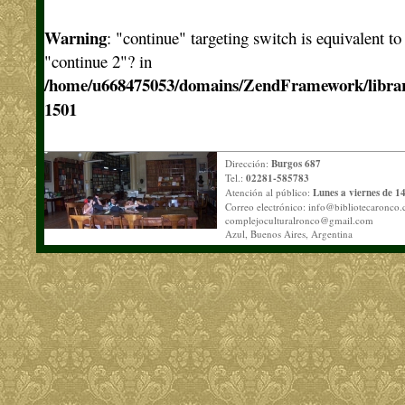
Warning
: "continue" targeting switch is equivalent t
"continue 2"? in
/home/u668475053/domains/ZendFramework/libra
1501
Dirección:
Burgos 687
Tel.:
02281-585783
Atención al público:
Lunes a viernes de 14
Correo electrónico:
info@bibliotecaronco.
complejoculturalronco@gmail.com
Azul, Buenos Aires, Argentina