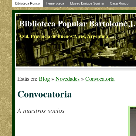
Biblioteca Ronco
Hemeroteca
Museo Enrique Squirru
Casa Ronco
Biblioteca Popular Bartolomé J
Azul, Provincia de Buenos Aires, Argentina
Estás en:
Blog
»
Novedades
»
Convocatoria
Convocatoria
A nuestros socios