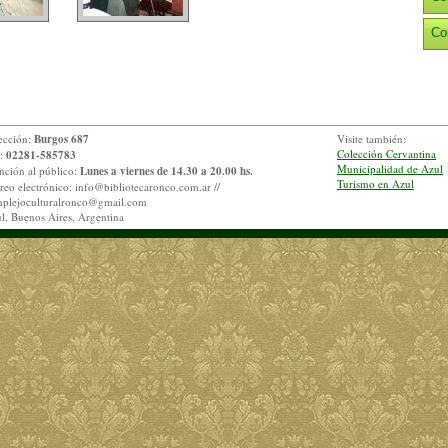
Co
ección:
Burgos 687
Visite también:
Colección Cervantina
.:
02281-585783
Municipalidad de Azul
nción al público:
Lunes a viernes de 14.30 a 20.00 hs.
Turismo en Azul
reo electrónico:
info@bibliotecaronco.com.ar
//
plejoculturalronco@gmail.com
l, Buenos Aires, Argentina