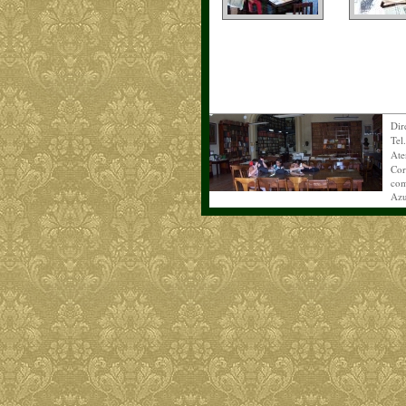
Dir
Tel
Ate
Cor
com
Azu