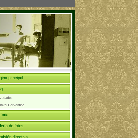
gina principal
og
vedades
tival Cervantino
toria
lería de fotos
misión directiva