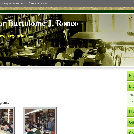
Enrique Squirru
Casa Ronco
ar Bartolomé J. Ronco
es, Argentina
Pá
Bl
No
 grande
Fes
His
Ga
Co